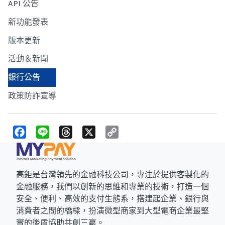
API 公告
新功能發表
版本更新
活動＆新聞
銀行公告
政策防詐宣導
F
L
T
X
C
a
i
h
o
c
n
r
p
e
e
e
y
b
a
L
o
d
i
高鉅是台灣領先的金融科技公司，專注於提供客製化的
o
s
n
k
k
金融服務，我們以創新的思維和專業的技術，打造一個
安全、便利、高效的支付生態系，搭建起企業、銀行與
消費者之間的橋樑，扮演微型商家到大型電商企業最堅
實的後盾協助共創三贏。