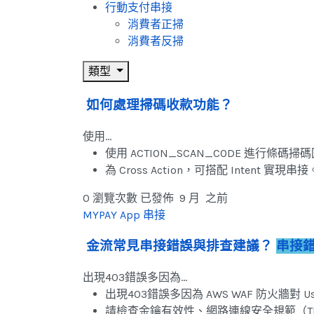
行動支付串接
消費者正掃
消費者反掃
類型
如何處理掃碼收款功能？
使用…
使用 ACTION_SCAN_CODE 進行條碼掃
為 Cross Action，可搭配 Intent 實現串接
0 瀏覽次數
已發佈 9 月 之前
MYPAY App 串接
金流常見串接錯誤與排查建議？
串接
出現403錯誤多因為…
出現403錯誤多因為 AWS WAF 防火牆對 Us
請檢查金鑰有效性、網路連線安全規範（TLS