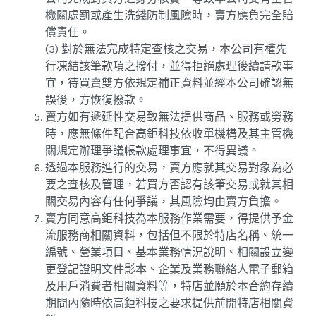
機關處罰或產生洗錢防制風險時，賣方應負完全賠
償責任。
(3) 對於無法完成特定查核之交易，本公司有權先
行凍結該筆款項之撥付，並得拒絕處理後續請款事
宜，待買賣雙方依規定補正資料並經本公司確認無
誤後，方恢復撥款。
賣方如有遞延性交易致無法提供商品、服務或勞務
時，應無條件配合高鉅科技依收單機構及其主管機
關規定辦理爭議帳款處理事宜，不得異議。
透過本服務進行的交易，賣方應就其交易對象為必
要之查核及管理，若買方否認有該筆交易或就其相
關交易內容有任何爭議，其風險均由賣方負擔。
賣方同意高鉅科技為本服務作業需要，得提供予金
流服務商相關資料，包括但不限於特店名稱、統一
編號、營業項目、基本業務情況說明、相關設立變
更登記證明文件影本、企業及業務聯絡人電子郵箱
及用戶消費者相關資料等，特店並願於本合約存續
期間內隨時依高鉅科技之要求提供前開特店相關資