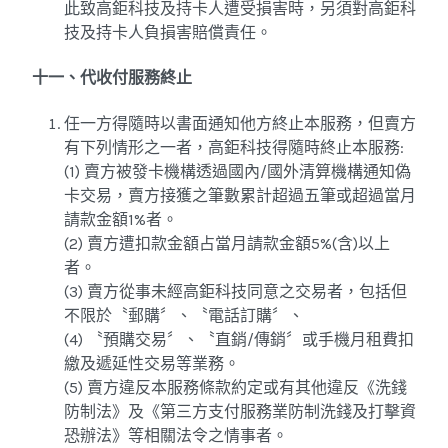
此致高鉅科技及持卡人遭受損害時，另須對高鉅科
技及持卡人負損害賠償責任。
十一、代收付服務終止
任一方得隨時以書面通知他方終止本服務，但賣方
有下列情形之一者，高鉅科技得隨時終止本服務:
(1) 賣方被發卡機構透過國內/國外清算機構通知偽
卡交易，賣方接獲之筆數累計超過五筆或超過當月
請款金額1%者。
(2) 賣方遭扣款金額占當月請款金額5%(含)以上
者。
(3) 賣方從事未經高鉅科技同意之交易者，包括但
不限於〝郵購〞、〝電話訂購〞、
(4) 〝預購交易〞、〝直銷/傳銷〞或手機月租費扣
繳及遞延性交易等業務。
(5) 賣方違反本服務條款約定或有其他違反《洗錢
防制法》及《第三方支付服務業防制洗錢及打擊資
恐辦法》等相關法令之情事者。