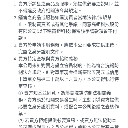
賣方所銷售之商品及服務，須提供必要之說明，並
不得違反政府相關法令與規定。
銷售之商品或服務如屬消費者當地法律/法規禁
止、限制買賣者或有其他爭議，同意高鉅科技股份
有限公司(以下稱高鉅科技)保留該爭議款項暫不付
款。
賣方於申請本服務時，應依本公司要求提供正確、
完整之身分證明文件。
買方特定查核與賣方協助義務：
本公司未針對買方設立會員制度，惟為符合洗錢防
制法之規定，針對單筆現金達新臺幣五萬元或信用
卡單筆交易達二十萬以上之買方，本公司得執行特
定查核。
(1) 賣方知悉並同意，為落實洗錢防制法相關義
務，賣方應於相關交易發生時，主動引導買方提供
必要之身分證明資料，或配合本公司後續之查核作
業。
(2) 若買方拒絕提供必要資訊，或賣方無法協助本
公司完成對買方之身分核實，導致本公司受有主管