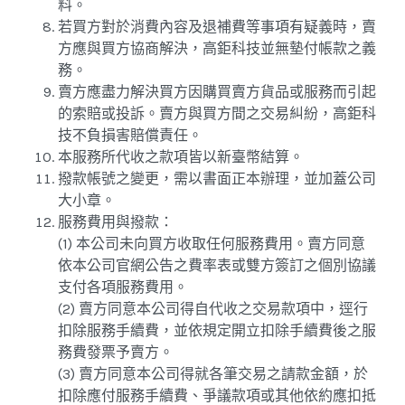
料。
若買方對於消費內容及退補費等事項有疑義時，賣
方應與買方協商解決，高鉅科技並無墊付帳款之義
務。
賣方應盡力解決買方因購買賣方貨品或服務而引起
的索賠或投訴。賣方與買方間之交易糾紛，高鉅科
技不負損害賠償責任。
本服務所代收之款項皆以新臺幣結算。
撥款帳號之變更，需以書面正本辦理，並加蓋公司
大小章。
服務費用與撥款：
(1) 本公司未向買方收取任何服務費用。賣方同意
依本公司官網公告之費率表或雙方簽訂之個別協議
支付各項服務費用。
(2) 賣方同意本公司得自代收之交易款項中，逕行
扣除服務手續費，並依規定開立扣除手續費後之服
務費發票予賣方。
(3) 賣方同意本公司得就各筆交易之請款金額，於
扣除應付服務手續費、爭議款項或其他依約應扣抵