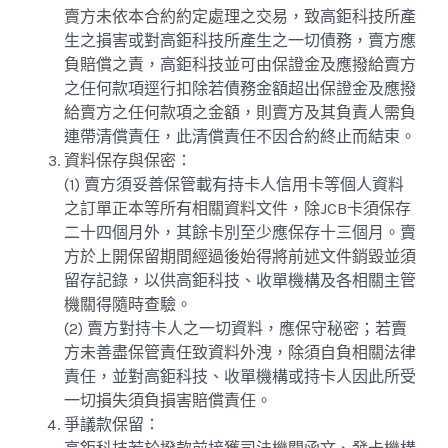
賣方未依本合約約定處理之交易，致高鉅科技所產
生之損害或對高鉅科技所產生之一切債務，賣方應
負賠償之責，高鉅科技並可由保證金及應撥給賣方
之任何款項逕行扣除若債務金額超出保證金及應撥
給賣方之任何款項之金額，則賣方及其負責人需負
連帶清償責任，此清償責任不因合約終止而結束。
資料保存與保密：
(1) 賣方須妥善保管載有持卡人信用卡等個人資料
之訂單正本等所有相關資料文件，除JCB卡須保存
二十四個月外，其餘卡別至少應保存十三個月。賣
方於上開保留期間經過後始得將前述文件銷毀並須
留存記錄，以供高鉅科技、收單機構及各相關主管
機關得隨時查驗。
(2) 賣方對持卡人之一切資料，應保守秘密；若賣
方未善盡保管責任致資料外洩，除須自負相關法律
責任，並對高鉅科技、收單機構或持卡人因此所受
一切損失須負損害賠償責任。
爭議款保留：