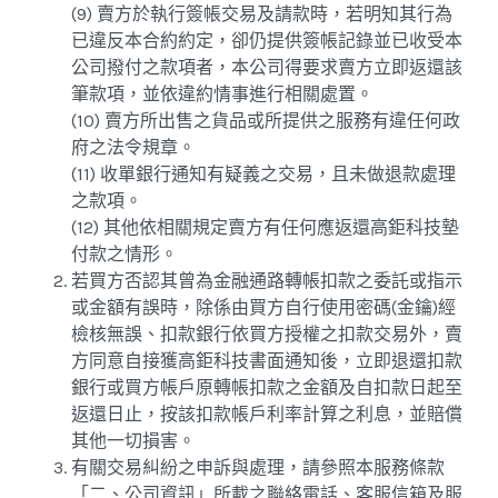
(9) 賣方於執行簽帳交易及請款時，若明知其行為
已違反本合約約定，卻仍提供簽帳記錄並已收受本
公司撥付之款項者，本公司得要求賣方立即返還該
筆款項，並依違約情事進行相關處置。
(10) 賣方所出售之貨品或所提供之服務有違任何政
府之法令規章。
(11) 收單銀行通知有疑義之交易，且未做退款處理
之款項。
(12) 其他依相關規定賣方有任何應返還高鉅科技墊
付款之情形。
若買方否認其曾為金融通路轉帳扣款之委託或指示
或金額有誤時，除係由買方自行使用密碼(金鑰)經
檢核無誤、扣款銀行依買方授權之扣款交易外，賣
方同意自接獲高鉅科技書面通知後，立即退還扣款
銀行或買方帳戶原轉帳扣款之金額及自扣款日起至
返還日止，按該扣款帳戶利率計算之利息，並賠償
其他一切損害。
有關交易糾紛之申訴與處理，請參照本服務條款
「二、公司資訊」所載之聯絡電話、客服信箱及服