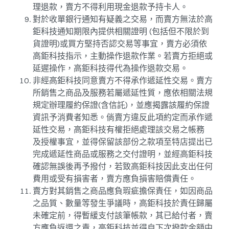
理退款，賣方不得利用現金退款予持卡人。
對於收單銀行通知有疑義之交易，而賣方無法於高
鉅科技通知期限內提供相關證明 (包括但不限於到
貨證明)或買方堅持否認交易等事宜，賣方必須依
高鉅科技指示，主動操作退款作業。若賣方拒絕或
延遲操作，高鉅科技得代為操作退款交易。
非經高鉅科技同意賣方不得承作遞延性交易。賣方
所銷售之商品及服務若屬遞延性質，應依相關法規
規定辦理履約保證(含信託)，並應揭露該履約保證
資訊予消費者知悉。倘賣方違反此項約定而承作遞
延性交易，高鉅科技有權拒絕處理該交易之帳務
及授權事宜，並得保留該部份之款項至特店提出已
完成遞延性商品或服務之交付證明，並經高鉅科技
確認無誤後再予撥付，若致高鉅科技因此支出任何
費用或受有損害者，賣方應負損害賠償責任。
賣方對其銷售之商品應負瑕疵擔保責任，如因商品
之品質、數量等發生爭議時，高鉅科技於責任歸屬
未確定前，得暫緩支付該筆帳款，其已給付者，賣
方應負返還之責，高鉅科技並得自下次撥款金額中