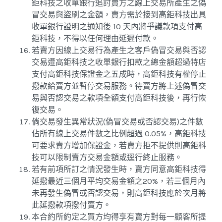
鉅科技之收單銀行追討賣方之線上交易所產生之偽
冒交易與盜刷之金額，賣方需於接到高鉅科技出具
收單銀行證明之通知後 10 天內將爭議款項支付高
鉅科技，不得以任何理由延遲付款。
若賣方因線上交易行為產生之客戶偽冒交易與否認
交易遭高鉅科技之收單銀行扣款之總金額超過特店
支付高鉅科技保證金之五成時，高鉅科技有權停止
撥款給賣方並暫停交易服務。待賣方將上述偽冒交
易與否認交易之款項全額支付高鉅科技後，再行恢
復交易。
倘交易發生異常狀況(偽冒交易或否認交易)之件數
佔所有線上交易件數之比例超過 0.05%，高鉅科技
可要求賣方增加保證金，若賣方拒不提供則高鉅科
技可以限制賣方交易金額或逕行終止服務。
若有前項所訂之情況發生時，賣方同意高鉅科技得
延撥最近三個月平均交易金額之20%，若三個月內
未再發生偽冒或否認交易，則高鉅科技應於次月將
此延撥款項撥付賣方。
本合約所約定之買方均得享有賣方對每一顧客所提