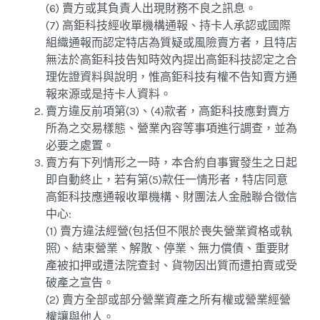
(6) 賣方或其負責人出現財務不良之訊息。
(7) 高鉅科技經收單機構通報、持卡人承認或國際
組織通報而認定特店為質疑或風險賣方者，且特店
無法於高鉅科技告知時效內提出高鉅科技認定之合
理佐證資料與說明，惟高鉅科技有權不告知賣方通
報來源或是持卡人資料。
賣方違反前項第(3)、(4)款者，高鉅科技應對賣方
所為之交易樣態、營業內容等事項進行調查，並為
必要之處置。
賣方有下列情形之一時，本合約自事實發生之日起
即自動終止，若有第(5)款任一情形者，特店同意
高鉅科技應通報收單機構、財團法人金融聯合徵信
中心:
(1) 賣方違法經營(包括但不限於喪失營業資格或執
照)、結束營業、解散、停業、無力償債、重要財
產被扣押或遭法院查封、貨物因出質而遭拍賣或受
破產之宣告。
(2) 賣方全部或部分營業資產之所有權或營業經營
權讓與他人。