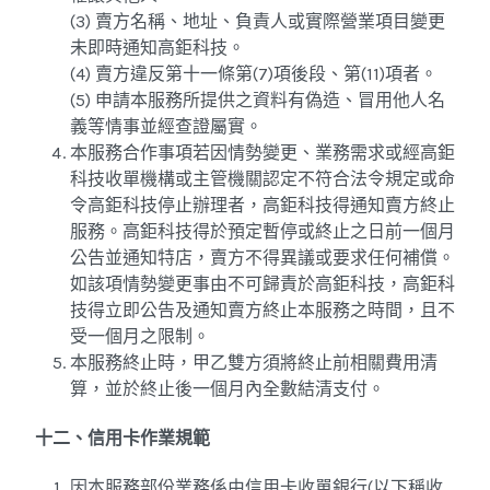
(3) 賣方名稱、地址、負責人或實際營業項目變更
未即時通知高鉅科技。
(4) 賣方違反第十一條第(7)項後段、第(11)項者。
(5) 申請本服務所提供之資料有偽造、冒用他人名
義等情事並經查證屬實。
本服務合作事項若因情勢變更、業務需求或經高鉅
科技收單機構或主管機關認定不符合法令規定或命
令高鉅科技停止辦理者，高鉅科技得通知賣方終止
服務。高鉅科技得於預定暫停或終止之日前一個月
公告並通知特店，賣方不得異議或要求任何補償。
如該項情勢變更事由不可歸責於高鉅科技，高鉅科
技得立即公告及通知賣方終止本服務之時間，且不
受一個月之限制。
本服務終止時，甲乙雙方須將終止前相關費用清
算，並於終止後一個月內全數結清支付。
十二、信用卡作業規範
因本服務部份業務係由信用卡收單銀行(以下稱收