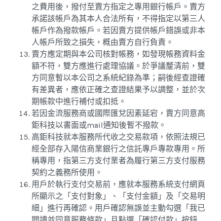
之費用後，撥付至賣方指定之專用銀行帳戶。賣方
承諾該帳戶為其本人合法所有，不得指定以第三人
帳戶作為撥款帳戶。若因賣方提供帳戶錯誤或非本
人帳戶所致之損失，概由賣方自行負責。
賣方應定期與本公司核對帳務，如發現帳務資料金
額不符，雙方應進行處理協議。於爭議釐清前，雙
方同意暫以本公司之系統紀錄為準；嗣後經查證確
有差異者，應依正確之查證結果予以調整，並於次
期帳款中進行補付或扣抵。
若因金流服務商或國際匯兌因素延宕，賣方同意高
鉅科技以書面或mail通知後暫不撥款。
高鉅科技就本服務所代收之交易款項，依照法規已
經全部存入陽信商業銀行之信託專戶專款專用。所
稱專用，指第三方支付業者為履行第三方支付服務
契約之義務所使用。
用戶於執行支付交易前，應就本服務系統支付網頁
所顯示之「支付對象」、「支付金額」及「交易明
細」進行再確認。用戶確認無誤並主動勾選「我已
閱讀並同意服務條款」且點選「確認付款」按鈕