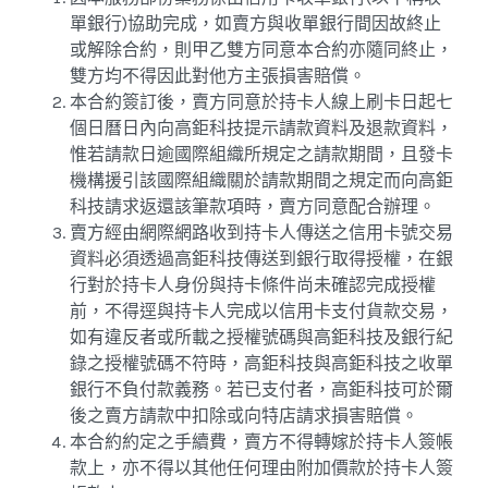
單銀行)協助完成，如賣方與收單銀行間因故終止
或解除合約，則甲乙雙方同意本合約亦隨同終止，
雙方均不得因此對他方主張損害賠償。
本合約簽訂後，賣方同意於持卡人線上刷卡日起七
個日曆日內向高鉅科技提示請款資料及退款資料，
惟若請款日逾國際組織所規定之請款期間，且發卡
機構援引該國際組織關於請款期間之規定而向高鉅
科技請求返還該筆款項時，賣方同意配合辦理。
賣方經由網際網路收到持卡人傳送之信用卡號交易
資料必須透過高鉅科技傳送到銀行取得授權，在銀
行對於持卡人身份與持卡條件尚未確認完成授權
前，不得逕與持卡人完成以信用卡支付貨款交易，
如有違反者或所載之授權號碼與高鉅科技及銀行紀
錄之授權號碼不符時，高鉅科技與高鉅科技之收單
銀行不負付款義務。若已支付者，高鉅科技可於爾
後之賣方請款中扣除或向特店請求損害賠償。
本合約約定之手續費，賣方不得轉嫁於持卡人簽帳
款上，亦不得以其他任何理由附加價款於持卡人簽