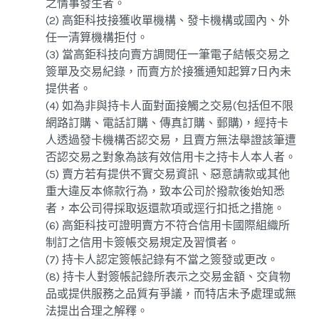
之情事發生者。
(2) 高鉅科技接獲收單機構、發卡機構或國內、外
任一清算機構拒付。
(3) 當高鉅科技向賣方調閱任一筆電子結帳交易之
簽單及交易紀錄，而賣方於接獲通知起算7日內未
提供者。
(4) 如為非與持卡人面對面接觸之交易(包括但不限
網路訂購、電話訂購、傳真訂購、郵購)，經持卡
人透過發卡機構否認交易，且賣方無法舉證該筆遭
否認交易之對象為該有效信用卡之持卡人本人者。
(5) 賣方若有提供不實交易資訊、惡意請款或其他
重大違反本條款行為，致本公司於撥款後始知悉
者，本公司得採取返還款項或逕行扣抵之措施。
(6) 高鉅科技可證明賣方不符合信用卡國際組織所
制訂之信用卡簽帳交易規定及習慣者。
(7) 持卡人認定簽帳記錄有不當之簽發或更改。
(8) 持卡人對簽帳記錄所表示之交易金額、交貨物
品或提供服務之品質有爭議，而特店未予處理或無
法提出合理之解釋。