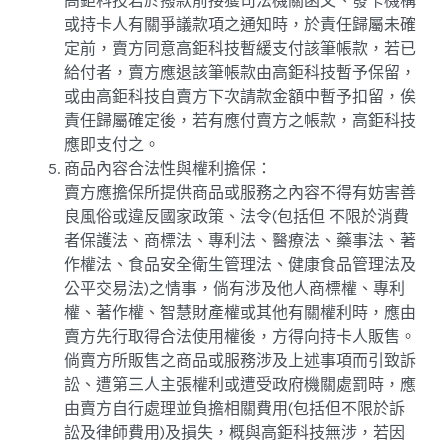
高鉅科技若於撥款前接獲司法機關函文、發卡機構
或持卡人有關爭議款項之通知時，於責任歸屬未確
定前，賣方同意高鉅科技暫緩支付該筆帳款，若已
給付者，賣方應退該筆帳款由高鉅科技暫予保留，
或由高鉅科技自賣方下次請款金額中暫予扣留，俟
責任歸屬確定後，若有應付賣方之帳款，高鉅科技
應即支付之。
商品內容合法性與權利擔保：
賣方應擔保所提供商品或服務之內容不得有妨害善
良風俗或違反國家政策、法令(包括但 不限於消費
者保護法、商標法、專利法、醫療法、藥事法、著
作權法、食品安全衛生管理法、健康食品管理法及
公平交易法)之情事，倘有涉及他人商標權、專利
權、著作權、智慧財產權或其他有關權利時，應由
賣方先行取得合法使用權後，方得向持卡人販售。
倘賣方所販售之商品或服務涉及上述事項而引致訴
訟、遭第三人主張權利或遭受政府機關處罰時，應
由賣方自行處理並負擔相關費用(包括但不限於訴
訟及律師費用)及損失，概與高鉅科技無涉，若因