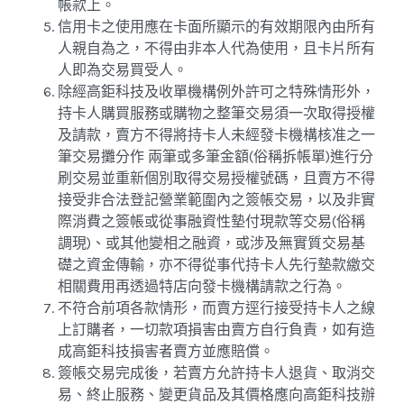
帳款上。
信用卡之使用應在卡面所顯示的有效期限內由所有
人親自為之，不得由非本人代為使用，且卡片所有
人即為交易買受人。
除經高鉅科技及收單機構例外許可之特殊情形外，
持卡人購買服務或購物之整筆交易須一次取得授權
及請款，賣方不得將持卡人未經發卡機構核准之一
筆交易攤分作 兩筆或多筆金額(俗稱拆帳單)進行分
刷交易並重新個別取得交易授權號碼，且賣方不得
接受非合法登記營業範圍內之簽帳交易，以及非實
際消費之簽帳或從事融資性墊付現款等交易(俗稱
調現)、或其他變相之融資，或涉及無實質交易基
礎之資金傳輸，亦不得從事代持卡人先行墊款繳交
相關費用再透過特店向發卡機構請款之行為。
不符合前項各款情形，而賣方逕行接受持卡人之線
上訂購者，一切款項損害由賣方自行負責，如有造
成高鉅科技損害者賣方並應賠償。
簽帳交易完成後，若賣方允許持卡人退貨、取消交
易、終止服務、變更貨品及其價格應向高鉅科技辦