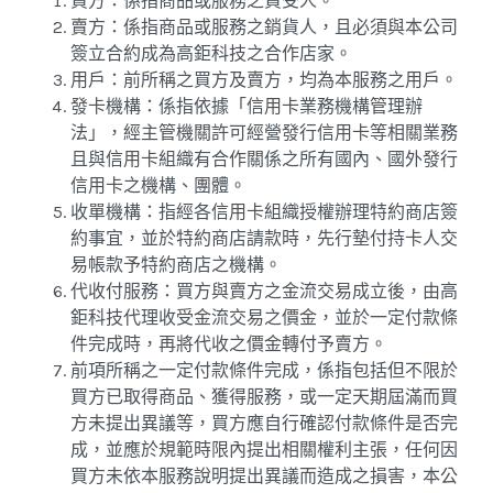
買方：係指商品或服務之買受人。
賣方：係指商品或服務之銷貨人，且必須與本公司
簽立合約成為高鉅科技之合作店家。
用戶：前所稱之買方及賣方，均為本服務之用戶。
發卡機構：係指依據「信用卡業務機構管理辦
法」，經主管機關許可經營發行信用卡等相關業務
且與信用卡組織有合作關係之所有國內、國外發行
信用卡之機構、團體。
收單機構：指經各信用卡組織授權辦理特約商店簽
約事宜，並於特約商店請款時，先行墊付持卡人交
易帳款予特約商店之機構。
代收付服務：買方與賣方之金流交易成立後，由高
鉅科技代理收受金流交易之價金，並於一定付款條
件完成時，再將代收之價金轉付予賣方。
前項所稱之一定付款條件完成，係指包括但不限於
買方已取得商品、獲得服務，或一定天期屆滿而買
方未提出異議等，買方應自行確認付款條件是否完
成，並應於規範時限內提出相關權利主張，任何因
買方未依本服務說明提出異議而造成之損害，本公