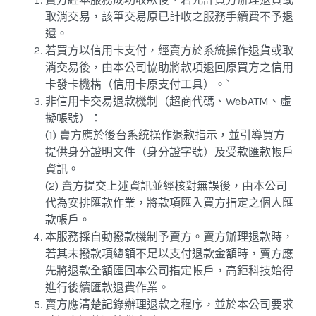
取消交易，該筆交易原已計收之服務手續費不予退
還。
若買方以信用卡支付，經賣方於系統操作退貨或取
消交易後，由本公司協助將款項退回原買方之信用
卡發卡機構（信用卡原支付工具）。`
非信用卡交易退款機制（超商代碼、WebATM、虛
擬帳號）：
(1) 賣方應於後台系統操作退款指示，並引導買方
提供身分證明文件（身分證字號）及受款匯款帳戶
資訊。
(2) 賣方提交上述資訊並經核對無誤後，由本公司
代為安排匯款作業，將款項匯入買方指定之個人匯
款帳戶。
本服務採自動撥款機制予賣方。賣方辦理退款時，
若其未撥款項總額不足以支付退款金額時，賣方應
先將退款全額匯回本公司指定帳戶，高鉅科技始得
進行後續匯款退費作業。
賣方應清楚記錄辦理退款之程序，並於本公司要求