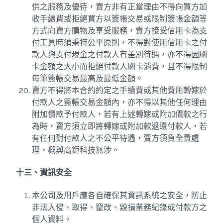
供之服務及優待，賣方非有正當理由不得向買方加
收手續費或拒絕買方以簽帳交易或限制簽帳金額等
方式向賣方購物及享受服務，賣方接受信用卡為支
付工具時須秉持公平原則，不得對使用信用卡之付
款人與支付現金之付款人有差別待遇，亦不得因刷
卡金額之大小而拒絕付款人刷卡消費，且不得限制
每筆簽帳交易最高及最低金額。
賣方不得將本合約約定之手續費或其他費用轉嫁於
付款人之簽帳交易金額內，亦不得以其他任何理由
附加價款予付款人，若有上述轉嫁或附加價款之行
為時，賣方須立即將轉嫁或附加款退還付款人，若
有任何對付款人之不公平待遇，賣方須負全責處
理，概與高鉅科技無涉。
十三、資訊安全
本公司及用戶應各自確保其資訊系統之安全，防止
非法入侵、取得、竄改、毀損業務紀錄或付款方之
個人資料。