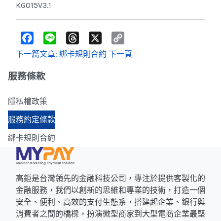
KG015V3.1
F
L
T
X
C
a
i
h
o
c
n
r
p
下一篇文章: 綁卡規則合約
下一頁
e
e
e
y
b
a
L
o
d
i
服務條款
o
s
n
k
k
隱私權政策
服務約定條款
綁卡規則合約
高鉅是台灣領先的金融科技公司，專注於提供客製化的
金融服務，我們以創新的思維和專業的技術，打造一個
安全、便利、高效的支付生態系，搭建起企業、銀行與
消費者之間的橋樑，扮演微型商家到大型電商企業最堅