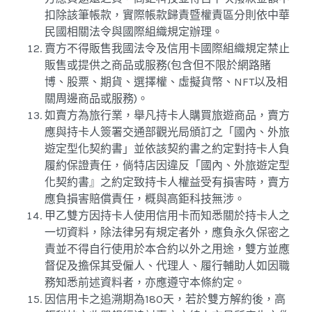
扣除該筆帳款，實際帳款歸責暨權責區分則依中華
民國相關法令與國際組織規定辦理。
賣方不得販售我國法令及信用卡國際組織規定禁止
販售或提供之商品或服務(包含但不限於網路賭
博、股票、期貨、選擇權、虛擬貨幣、NFT以及相
關周邊商品或服務)。
如賣方為旅行業，舉凡持卡人購買旅遊商品，賣方
應與持卡人簽署交通部觀光局頒訂之「國內、外旅
遊定型化契約書」並依該契約書之約定對持卡人負
履約保證責任，倘特店因違反「國內、外旅遊定型
化契約書』之約定致持卡人權益受有損害時，賣方
應負損害賠償責任，概與高鉅科技無涉。
甲乙雙方因持卡人使用信用卡而知悉關於持卡人之
一切資料，除法律另有規定者外，應負永久保密之
責並不得自行使用於本合約以外之用途，雙方並應
督促及擔保其受僱人、代理人、履行輔助人如因職
務知悉前述資料者，亦應遵守本條約定。
因信用卡之追溯期為180天，若於雙方解約後，高