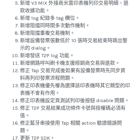
新增 V3 MIX 外接商米雲印表機列印交易明細、退
款收據功能。
新增 log 紀錄多 tag 欄位。
新增阻擋同時間多次動作機制。
新增阻擋重複交易機制。
新增設備發票張數低於 10 張時交易結束時跳出警
示的 dialog。
新增發送 T2P log 功能。
新增網路呼叫刷卡機支援經銷商交易與退款。
修正 Tap 交易完成後如果有設備發票時先同步資
料再列印發票流程問題。
修正印表機優先權為選擇該印表機時其它類型的印
表機不會有作用。
修正印表機設定頁測試列印後按鈕 disable 問題。
修正 T2P 交易結果成功條件卡號與授權碼必須有
值。
修正藍牙串接使用 Tap 相關 action 驗證錯誤問
題。
更新 T2P SDK。