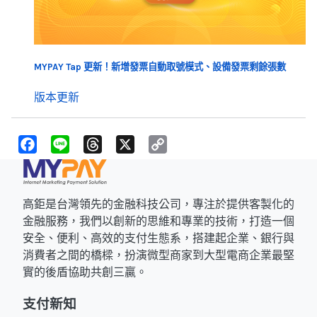
MYPAY Tap 更新！新增發票自動取號模式、設備發票剩餘張數
版本更新
F
L
T
X
C
a
i
h
o
c
n
r
p
e
e
e
y
b
a
L
o
d
i
高鉅是台灣領先的金融科技公司，專注於提供客製化的
o
s
n
k
k
金融服務，我們以創新的思維和專業的技術，打造一個
安全、便利、高效的支付生態系，搭建起企業、銀行與
消費者之間的橋樑，扮演微型商家到大型電商企業最堅
實的後盾協助共創三贏。
支付新知