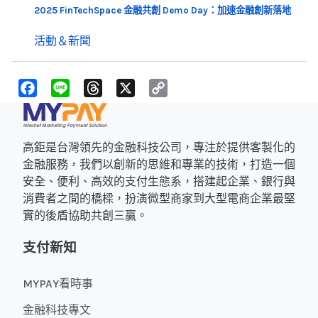
2025 FinTechSpace 金融共創 Demo Day：加速金融創新落地
活動＆新聞
F
L
T
X
C
a
i
h
o
c
n
r
p
e
e
e
y
b
a
L
o
d
i
高鉅是台灣領先的金融科技公司，專注於提供客製化的
o
s
n
k
k
金融服務，我們以創新的思維和專業的技術，打造一個
安全、便利、高效的支付生態系，搭建起企業、銀行與
消費者之間的橋樑，扮演微型商家到大型電商企業最堅
實的後盾協助共創三贏。
支付新知
MYPAY看時事
金融科技專文