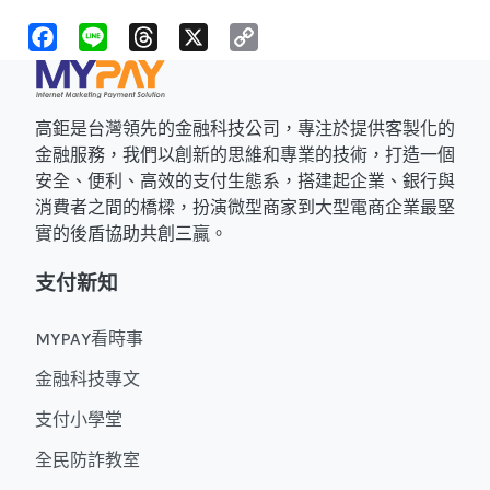
F
L
T
X
C
a
i
h
o
c
n
r
p
e
e
e
y
b
a
L
o
d
i
高鉅是台灣領先的金融科技公司，專注於提供客製化的
o
s
n
k
k
金融服務，我們以創新的思維和專業的技術，打造一個
安全、便利、高效的支付生態系，搭建起企業、銀行與
消費者之間的橋樑，扮演微型商家到大型電商企業最堅
實的後盾協助共創三贏。
支付新知
MYPAY看時事
金融科技專文
支付小學堂
全民防詐教室